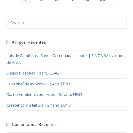
Artigos Recentes
Luís de Camões na Banda Desenhada – ebook | 5.º, 7.º, 9.º e alunos
de Artes
Ensaio filosófico | 11.ºE, ESAG
Uma história às avessas | 4.ºA, EBN1
Dia do Ambiente com livros | 3.º ano, EBN3
Crescer com a leitura | 2.º ano, EBN3
Comentários Recentes