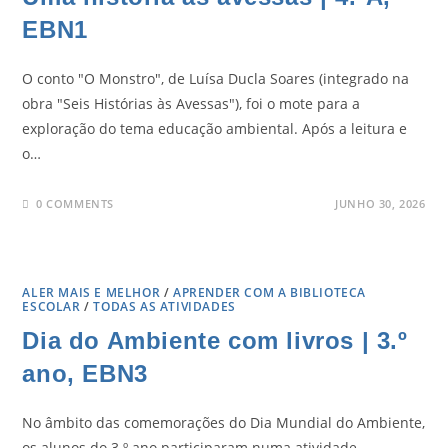
EBN1
O conto "O Monstro", de Luísa Ducla Soares (integrado na
obra "Seis Histórias às Avessas"), foi o mote para a
exploração do tema educação ambiental. Após a leitura e
o…
0 COMMENTS
JUNHO 30, 2026
ALER MAIS E MELHOR
/
APRENDER COM A BIBLIOTECA
ESCOLAR
/
TODAS AS ATIVIDADES
Dia do Ambiente com livros | 3.º
ano, EBN3
No âmbito das comemorações do Dia Mundial do Ambiente,
os alunos do 3.º ano participaram numa atividade