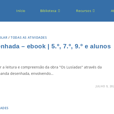
Início
Biblioteca
Recursos
A
OLAR
/
TODAS AS ATIVIDADES
ada – ebook | 5.º, 7.º, 9.º e alunos
 a leitura e compreensão da obra "Os Lusíadas" através da
da banda desenhada, envolvendo…
JULHO 9, 20
DADES