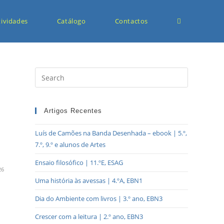
tividades
Catálogo
Contactos
Artigos Recentes
Luís de Camões na Banda Desenhada – ebook | 5.º,
7.º, 9.º e alunos de Artes
Ensaio filosófico | 11.ºE, ESAG
26
Uma história às avessas | 4.ºA, EBN1
Dia do Ambiente com livros | 3.º ano, EBN3
Crescer com a leitura | 2.º ano, EBN3