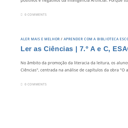
positivos e negativos da Inteligência Artificial. Porq
0 COMMENTS
ALER MAIS E MELHOR
/
APRENDER COM A BIBLIOTECA ESC
Ler as Ciências | 7.º A e C, ES
No âmbito da promoção da literacia da leitura, os aluno
Ciências", centrada na análise de capítulos da obra "O 
0 COMMENTS