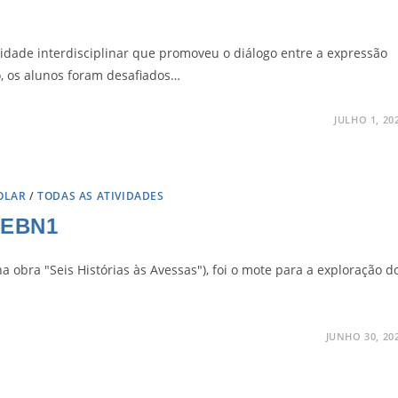
vidade interdisciplinar que promoveu o diálogo entre a expressão
ho, os alunos foram desafiados…
JULHO 1, 20
OLAR
/
TODAS AS ATIVIDADES
, EBN1
a obra "Seis Histórias às Avessas"), foi o mote para a exploração d
JUNHO 30, 20