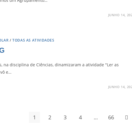
ue somos um Agrupamento…
JUNHO 14, 20
OLAR
/
TODAS AS ATIVIDADES
AG
s, na disciplina de Ciências, dinamizaram a atividade "Ler as
avô e…
JUNHO 14, 20
1
2
3
4
…
66