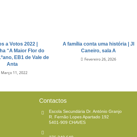
s a Votos 2022 |
A família conta uma história | JI
a “A Maior Flor do
Caneiro, sala A
.ºano, EB1 de Vale de
Fevereiro 26, 2026
Anta
Março 11, 2022
Contactos
Escola Secundária Dr. António Granjo
R. Fernão Lopes Apartado 192
5401-909 CHAVES ​