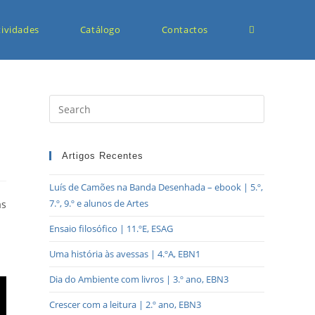
tividades
Catálogo
Contactos
Artigos Recentes
Luís de Camões na Banda Desenhada – ebook | 5.º,
7.º, 9.º e alunos de Artes
as
Ensaio filosófico | 11.ºE, ESAG
Uma história às avessas | 4.ºA, EBN1
Dia do Ambiente com livros | 3.º ano, EBN3
Crescer com a leitura | 2.º ano, EBN3