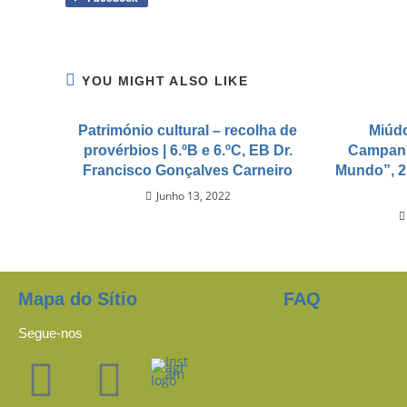
YOU MIGHT ALSO LIKE
Património cultural – recolha de
Miúdo
provérbios | 6.ºB e 6.ºC, EB Dr.
Campanh
Francisco Gonçalves Carneiro
Mundo”, 2
Junho 13, 2022
Mapa do Sítio
FAQ
Segue-nos