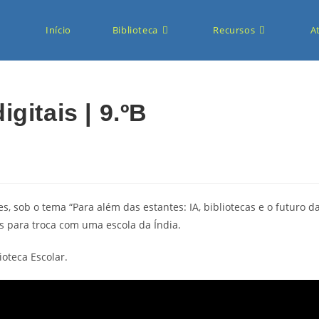
Início
Biblioteca
Recursos
A
gitais | 9.ºB
s, sob o tema “Para além das estantes: IA, bibliotecas e o futuro d
is para troca com uma escola da Índia.
ioteca Escolar.