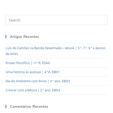
Artigos Recentes
Luís de Camões na Banda Desenhada – ebook | 5.º, 7.º, 9.º e alunos
de Artes
Ensaio filosófico | 11.ºE, ESAG
Uma história às avessas | 4.ºA, EBN1
Dia do Ambiente com livros | 3.º ano, EBN3
Crescer com a leitura | 2.º ano, EBN3
Comentários Recentes