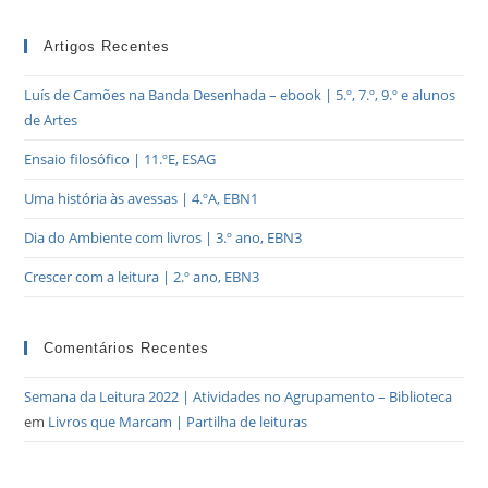
Artigos Recentes
Luís de Camões na Banda Desenhada – ebook | 5.º, 7.º, 9.º e alunos
de Artes
Ensaio filosófico | 11.ºE, ESAG
Uma história às avessas | 4.ºA, EBN1
Dia do Ambiente com livros | 3.º ano, EBN3
Crescer com a leitura | 2.º ano, EBN3
Comentários Recentes
Semana da Leitura 2022 | Atividades no Agrupamento – Biblioteca
em
Livros que Marcam | Partilha de leituras