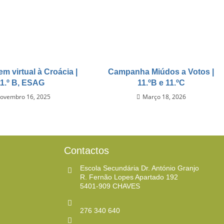
m virtual à Croácia |
Campanha Miúdos a Votos |
11.º B, ESAG
11.ºB e 11.ºC
ovembro 16, 2025
Março 18, 2026
Contactos
Escola Secundária Dr. António Granjo
R. Fernão Lopes Apartado 192
5401-909 CHAVES ​
276 340 640