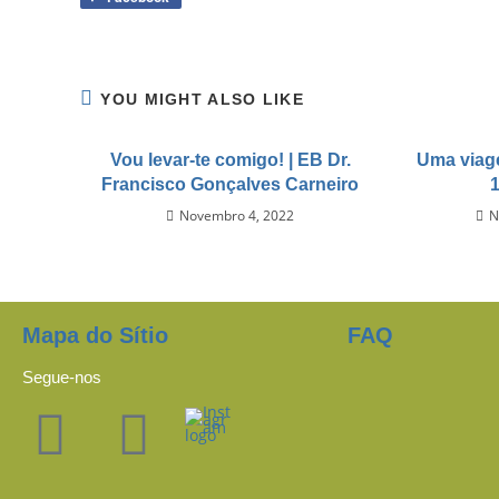
YOU MIGHT ALSO LIKE
Vou levar-te comigo! | EB Dr.
Uma viage
Francisco Gonçalves Carneiro
Novembro 4, 2022
N
Mapa do Sítio
FAQ
Segue-nos