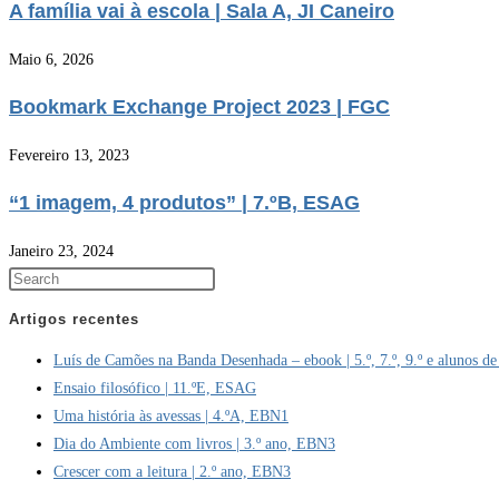
A família vai à escola | Sala A, JI Caneiro
Maio 6, 2026
Bookmark Exchange Project 2023 | FGC
Fevereiro 13, 2023
“1 imagem, 4 produtos” | 7.ºB, ESAG
Janeiro 23, 2024
Artigos recentes
Luís de Camões na Banda Desenhada – ebook | 5.º, 7.º, 9.º e alunos de
Ensaio filosófico | 11.ºE, ESAG
Uma história às avessas | 4.ºA, EBN1
Dia do Ambiente com livros | 3.º ano, EBN3
Crescer com a leitura | 2.º ano, EBN3