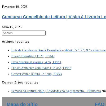
Fevereiro 19, 2026
Concurso Concelhio de Leitura | Visita à Livraria Le
Maio 15, 2025
Artigos recentes
Luís de Camões na Banda Desenhada – ebook | 5.º, 7.º, 9.º e alunos de
Ensaio filosófico | 11.ºE, ESAG
Uma história às avessas | 4.ºA, EBN1
Dia do Ambiente com livros | 3.º ano, EBN3
Crescer com a leitura | 2.º ano, EBN3
Comentários recentes
Semana da Leitura 2022 | Atividades no Agrupamento – Biblioteca
e
Mapa do Sítio
FAQ