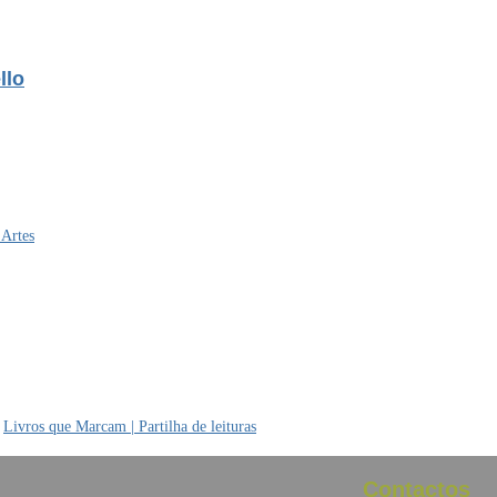
llo
 Artes
m
Livros que Marcam | Partilha de leituras
Contactos