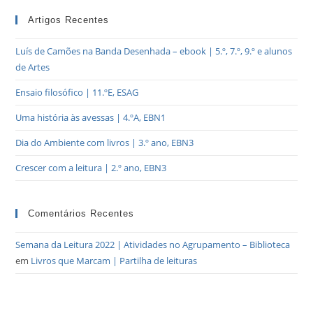
Artigos Recentes
Luís de Camões na Banda Desenhada – ebook | 5.º, 7.º, 9.º e alunos
de Artes
Ensaio filosófico | 11.ºE, ESAG
Uma história às avessas | 4.ºA, EBN1
Dia do Ambiente com livros | 3.º ano, EBN3
Crescer com a leitura | 2.º ano, EBN3
Comentários Recentes
Semana da Leitura 2022 | Atividades no Agrupamento – Biblioteca
em
Livros que Marcam | Partilha de leituras