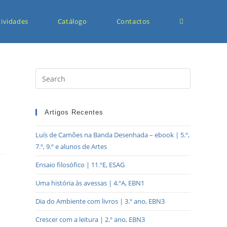
tividades
Catálogo
Contactos
Artigos Recentes
Luís de Camões na Banda Desenhada – ebook | 5.º,
7.º, 9.º e alunos de Artes
Ensaio filosófico | 11.ºE, ESAG
Uma história às avessas | 4.ºA, EBN1
Dia do Ambiente com livros | 3.º ano, EBN3
Crescer com a leitura | 2.º ano, EBN3