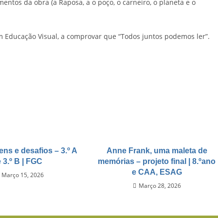
ntos da obra (a Raposa, a o poço, o carneiro, o planeta e o
 Educação Visual, a comprovar que “Todos juntos podemos ler”.
ens e desafios – 3.º A
Anne Frank, uma maleta de
e 3.º B | FGC
memórias – projeto final | 8.ºano
e CAA, ESAG
Março 15, 2026
Março 28, 2026