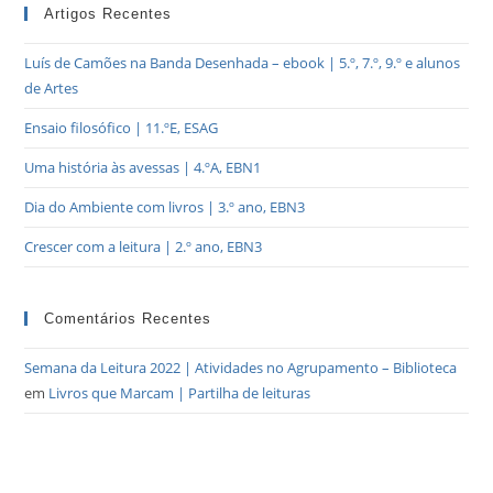
Artigos Recentes
Luís de Camões na Banda Desenhada – ebook | 5.º, 7.º, 9.º e alunos
de Artes
Ensaio filosófico | 11.ºE, ESAG
Uma história às avessas | 4.ºA, EBN1
Dia do Ambiente com livros | 3.º ano, EBN3
Crescer com a leitura | 2.º ano, EBN3
Comentários Recentes
Semana da Leitura 2022 | Atividades no Agrupamento – Biblioteca
em
Livros que Marcam | Partilha de leituras