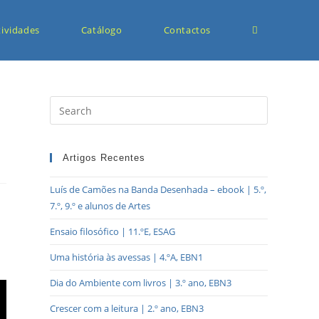
tividades
Catálogo
Contactos
Artigos Recentes
Luís de Camões na Banda Desenhada – ebook | 5.º,
7.º, 9.º e alunos de Artes
Ensaio filosófico | 11.ºE, ESAG
Uma história às avessas | 4.ºA, EBN1
Dia do Ambiente com livros | 3.º ano, EBN3
Crescer com a leitura | 2.º ano, EBN3