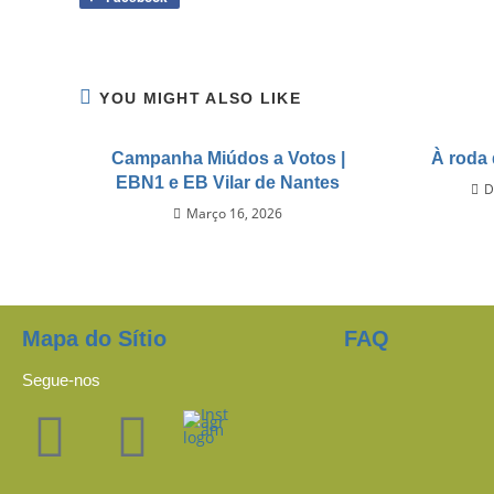
YOU MIGHT ALSO LIKE
Campanha Miúdos a Votos |
À roda 
EBN1 e EB Vilar de Nantes
D
Março 16, 2026
Mapa do Sítio
FAQ
Segue-nos