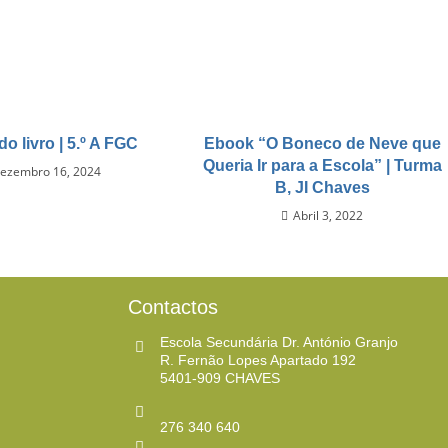
do livro | 5.º A FGC
Ebook “O Boneco de Neve que
Queria Ir para a Escola” | Turma
ezembro 16, 2024
B, JI Chaves
Abril 3, 2022
Contactos
Escola Secundária Dr. António Granjo
R. Fernão Lopes Apartado 192
5401-909 CHAVES ​
276 340 640