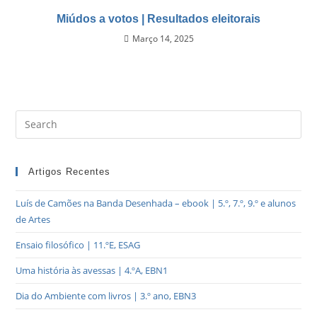
Miúdos a votos | Resultados eleitorais
Março 14, 2025
Artigos Recentes
Luís de Camões na Banda Desenhada – ebook | 5.º, 7.º, 9.º e alunos
de Artes
Ensaio filosófico | 11.ºE, ESAG
Uma história às avessas | 4.ºA, EBN1
Dia do Ambiente com livros | 3.º ano, EBN3