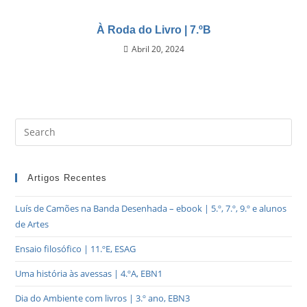
À Roda do Livro | 7.ºB
Abril 20, 2024
Artigos Recentes
Luís de Camões na Banda Desenhada – ebook | 5.º, 7.º, 9.º e alunos
de Artes
Ensaio filosófico | 11.ºE, ESAG
Uma história às avessas | 4.ºA, EBN1
Dia do Ambiente com livros | 3.º ano, EBN3