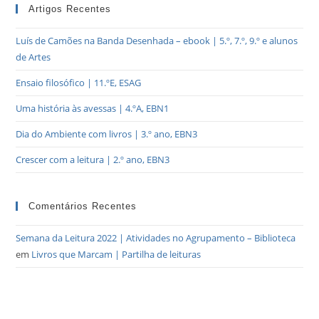
Artigos Recentes
Luís de Camões na Banda Desenhada – ebook | 5.º, 7.º, 9.º e alunos
de Artes
Ensaio filosófico | 11.ºE, ESAG
Uma história às avessas | 4.ºA, EBN1
Dia do Ambiente com livros | 3.º ano, EBN3
Crescer com a leitura | 2.º ano, EBN3
Comentários Recentes
Semana da Leitura 2022 | Atividades no Agrupamento – Biblioteca
em
Livros que Marcam | Partilha de leituras