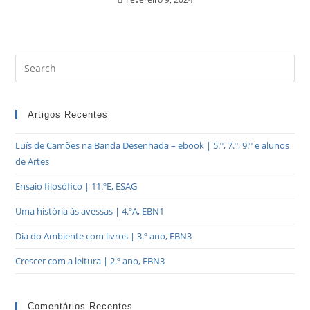
Artigos Recentes
Luís de Camões na Banda Desenhada – ebook | 5.º, 7.º, 9.º e alunos
de Artes
Ensaio filosófico | 11.ºE, ESAG
Uma história às avessas | 4.ºA, EBN1
Dia do Ambiente com livros | 3.º ano, EBN3
Crescer com a leitura | 2.º ano, EBN3
Comentários Recentes