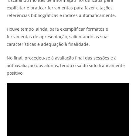
“Escalando montes de informação” foi utilizada para
explicitar e praticar ferramentas para fazer citações,
referências bibliográficas e índices automaticamente.
Houve tempo, ainda, para exemplificar formatos e
ferramentas de apresentação, salientando as suas
características e adequação à finalidade.
No final, procedeu-se à avaliação final das sessões e à
autoavaliação dos alunos, tendo o saldo sido francamente
positivo.