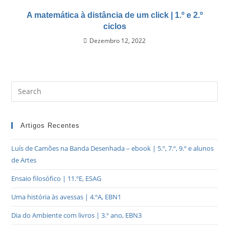
A matemática à distância de um click | 1.º e 2.º
ciclos
Dezembro 12, 2022
Artigos Recentes
Luís de Camões na Banda Desenhada – ebook | 5.º, 7.º, 9.º e alunos
de Artes
Ensaio filosófico | 11.ºE, ESAG
Uma história às avessas | 4.ºA, EBN1
Dia do Ambiente com livros | 3.º ano, EBN3