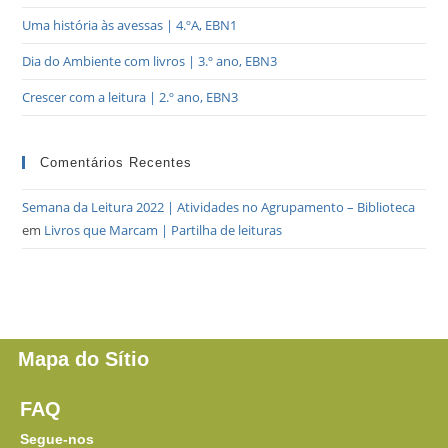
Uma história às avessas | 4.ºA, EBN1
Dia do Ambiente com livros | 3.º ano, EBN3
Crescer com a leitura | 2.º ano, EBN3
Comentários Recentes
Semana da Leitura 2022 | Atividades no Agrupamento – Biblioteca
em
Livros que Marcam | Partilha de leituras
Mapa do Sítio
FAQ
Segue-nos