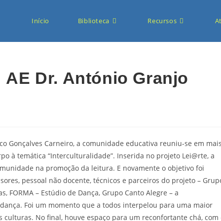
Início
Biblioteca
Recursos
A
| AE Dr. António Granjo
isco Gonçalves Carneiro, a comunidade educativa reuniu-se em mai
po à temática “Interculturalidade”. Inserida no projeto Lei@rte, a
comunidade na promoção da leitura. E novamente o objetivo foi
sores, pessoal não docente, técnicos e parceiros do projeto – Grup
as, FORMA – Estúdio de Dança, Grupo Canto Alegre – a
e dança. Foi um momento que a todos interpelou para uma maior
s culturas. No final, houve espaço para um reconfortante chá, com