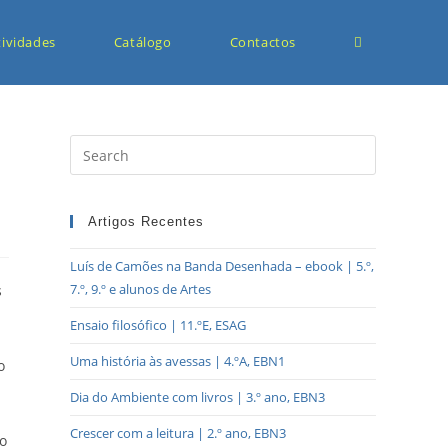
tividades
Catálogo
Contactos
Artigos Recentes
Luís de Camões na Banda Desenhada – ebook | 5.º,
7.º, 9.º e alunos de Artes
s
Ensaio filosófico | 11.ºE, ESAG
Uma história às avessas | 4.ºA, EBN1
o
Dia do Ambiente com livros | 3.º ano, EBN3
Crescer com a leitura | 2.º ano, EBN3
 o