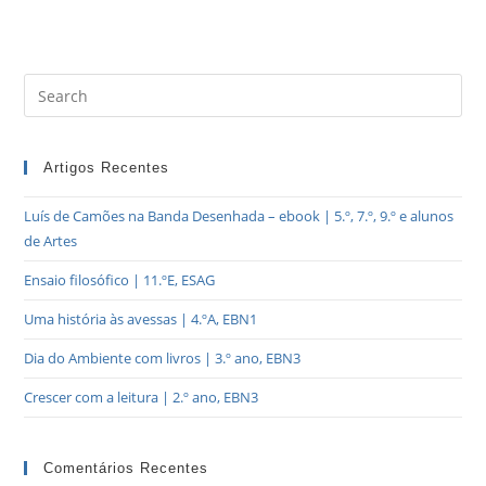
Artigos Recentes
Luís de Camões na Banda Desenhada – ebook | 5.º, 7.º, 9.º e alunos
de Artes
Ensaio filosófico | 11.ºE, ESAG
Uma história às avessas | 4.ºA, EBN1
Dia do Ambiente com livros | 3.º ano, EBN3
Crescer com a leitura | 2.º ano, EBN3
Comentários Recentes