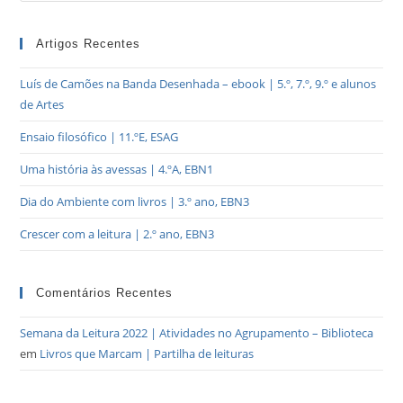
Artigos Recentes
Luís de Camões na Banda Desenhada – ebook | 5.º, 7.º, 9.º e alunos
de Artes
Ensaio filosófico | 11.ºE, ESAG
Uma história às avessas | 4.ºA, EBN1
Dia do Ambiente com livros | 3.º ano, EBN3
Crescer com a leitura | 2.º ano, EBN3
Comentários Recentes
Semana da Leitura 2022 | Atividades no Agrupamento – Biblioteca
em
Livros que Marcam | Partilha de leituras