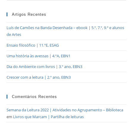
Artigos Recentes
Luís de Camões na Banda Desenhada – ebook | 5.º, 7.º, 9.º e alunos
de Artes
Ensaio filosófico | 11.ºE, ESAG
Uma história às avessas | 4.ºA, EBN1
Dia do Ambiente com livros | 3.º ano, EBN3
Crescer com a leitura | 2.º ano, EBN3
Comentários Recentes
Semana da Leitura 2022 | Atividades no Agrupamento – Biblioteca
em
Livros que Marcam | Partilha de leituras